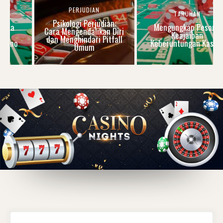
PERJUDIAN
TARUHAN
Psikologi Perjudian:
Mengungkap Pesona
Cara Mengendalikan Diri
Keajaiban
dan Menghindari Pitfall
Keberuntungan Kasino
Umum