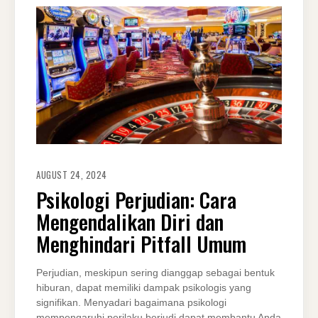
AUGUST 24, 2024
Psikologi Perjudian: Cara
Mengendalikan Diri dan
Menghindari Pitfall Umum
Perjudian, meskipun sering dianggap sebagai bentuk
hiburan, dapat memiliki dampak psikologis yang
signifikan. Menyadari bagaimana psikologi
mempengaruhi perilaku berjudi dapat membantu Anda