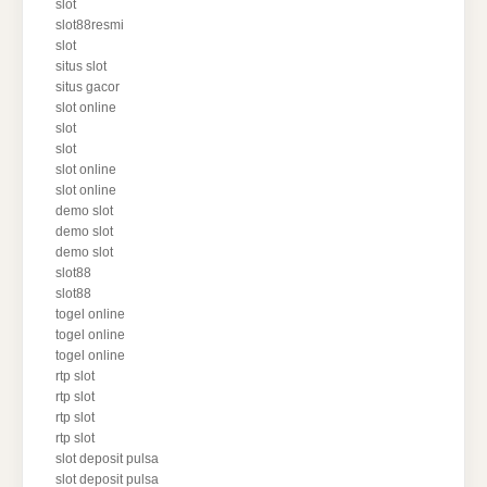
slot
slot88resmi
slot
situs slot
situs gacor
slot online
slot
slot
slot online
slot online
demo slot
demo slot
demo slot
slot88
slot88
togel online
togel online
togel online
rtp slot
rtp slot
rtp slot
rtp slot
slot deposit pulsa
slot deposit pulsa