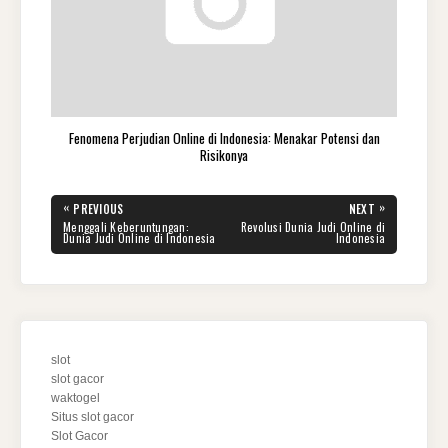
Fenomena Perjudian Online di Indonesia: Menakar Potensi dan
Risikonya
Post
«
»
PREVIOUS
NEXT
navigation
PREVIOUS
NEXT
Menggali Keberuntungan:
Revolusi Dunia Judi Online di
POST:
POST:
Dunia Judi Online di Indonesia
Indonesia
slot
slot gacor
waktogel
Situs slot gacor
Slot Gacor