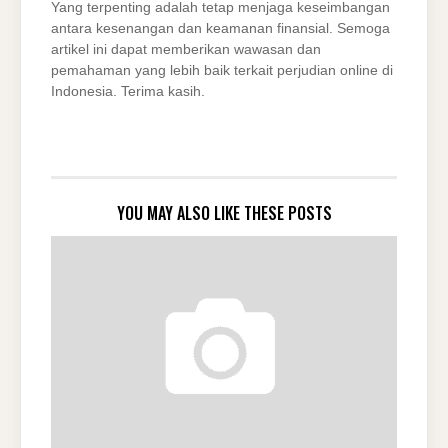
Yang terpenting adalah tetap menjaga keseimbangan
antara kesenangan dan keamanan finansial. Semoga
artikel ini dapat memberikan wawasan dan
pemahaman yang lebih baik terkait perjudian online di
Indonesia. Terima kasih.
YOU MAY ALSO LIKE THESE POSTS