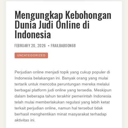
Mengungkap Kebohongan
Dunia Judi Online di
Indonesia
FEBRUARY 20, 2026
FRAILBABOON68
UNCATEGORIZED
Perjudian online menjadi topik yang cukup populer di
Indonesia belakangan ini. Banyak orang yang mulai
tertarik untuk mencoba peruntungan mereka melalui
berbagai platform judi online yang tersedia. Meskipun
dalam beberapa tahun terakhir pemerintah Indonesia
telah mulai memberlakukan regulasi yang lebih ketat
terkait perjudian online, namun hal tersebut tidak
berhasil menghentikan minat masyarakat terhadap
aktivitas ini.